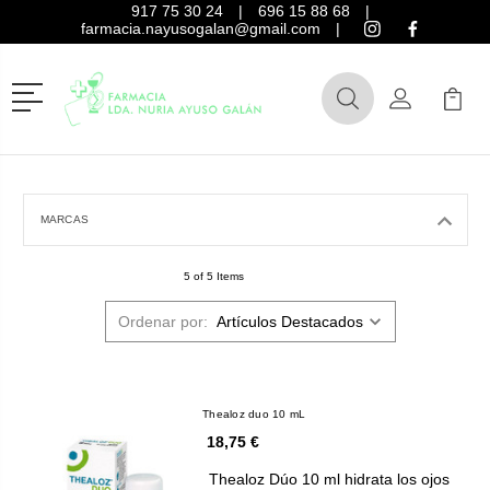
917 75 30 24
|
696 15 88 68
|
farmacia.nayusogalan@gmail.com
|
Menú
Buscar
Mi Cuenta
Mi Ca
Buscar
MARCAS
5 of 5 Items
Ordenar por:
Thealoz duo 10 mL
18,75 €
Thealoz Dúo 10 ml hidrata los ojos