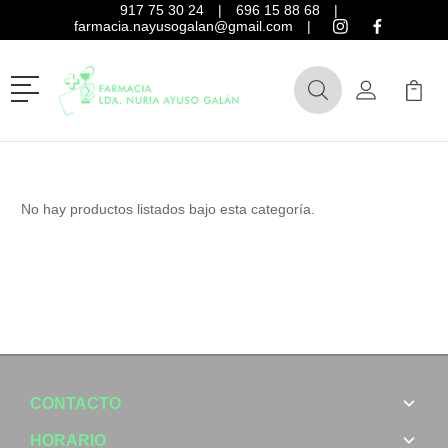
917 75 30 24
|
696 15 88 68
|
farmacia.nayusogalan@gmail.com
|
Menú
Buscar
Mi Cuenta
Mi Ca
Buscar
No hay productos listados bajo esta categoría.
CONTACTO
HORARIO