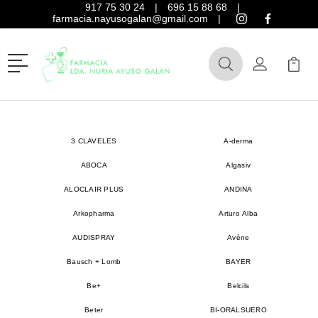
917 75 30 24
|
696 15 88 68
|
farmacia.nayusogalan@gmail.com
|
Menú
Buscar
Mi Cuenta
Mi Ca
Buscar
3 CLAVELES
A-derma
ABOCA
Algasiv
ALOCLAIR PLUS
ANDINA
Arkopharma
Arturo Alba
AUDISPRAY
Avène
Bausch + Lomb
BAYER
Be+
Belcils
Beter
BI-ORALSUERO