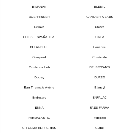
BIMANAN
BLEMIL
BOEHRINGER
CANTABRIA LABS
Cerave
Chicco
CHIESI ESPAÑA, S.A.
CINFA
CLEARBLUE
Comforsil
Compeed
Cumlaude
Cumlaude Lab
DR. BROWN'S
Ducray
DUREX
Eau Thermale Avène
Elancyl
Endocare
ENFALAC
ENNA
FAES FARMA
FARMALASTIC
Fluocaril
GH GEMA HERRERIAS
GOIBI