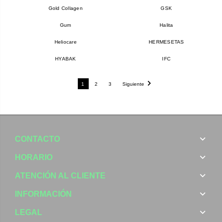
Gold Collagen
GSK
Gum
Halita
Heliocare
HERMESETAS
HYABAK
IFC
1
2
3
Siguiente
CONTACTO
HORARIO
ATENCIÓN AL CLIENTE
INFORMACIÓN
LEGAL