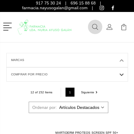
917 75 30 24
|
696 15 88 68
|
farmacia.nayusogalan@gmail.com
|
Menú
Buscar
Mi Cuenta
Mi Ca
Buscar
MARCAS
COMPRAR POR PRECIO
1
Siguiente
12 of 152 Items
Ordenar por:
MARTIDERM PROTEOS SCREEN SPF 50+