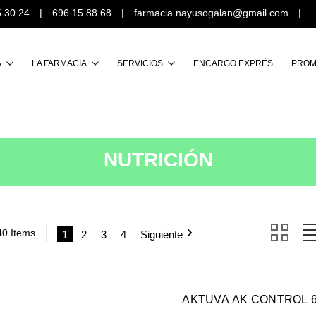
 30 24
|
696 15 88 68
|
farmacia.nayusogalan@gmail.com
Buscar
A
LA FARMACIA
SERVICIOS
ENCARGO EXPRÉS
PROM
NUTRICIÓN
40 Items
1
2
3
4
Siguiente
AKTUVA AK CONTROL 6