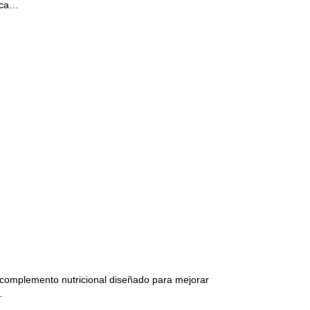
l ca…
mplemento nutricional diseñado para mejorar
…